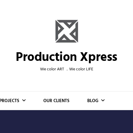
Production Xpress
We color ART ．We color LIFE
PROJECTS
OUR CLIENTS
BLOG