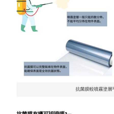
抗菌膜較噴霧塗層