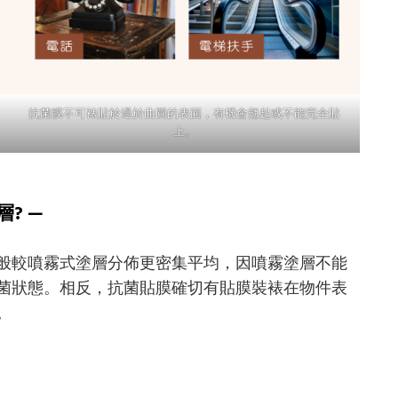
抗菌膜不可裱貼於過於曲圓的表面，有機會翹起或不能完全貼
上。
? —
般較噴霧式塗層分佈更密集平均，因噴霧塗層不能
菌狀態。相反，抗菌貼膜確切有貼膜裝裱在物件表
。