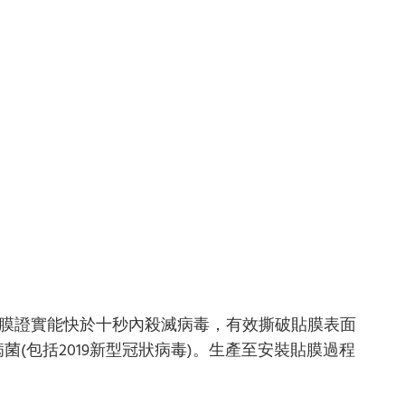
貼膜證實能快於十秒內殺滅病毒，有效撕破貼膜表面
菌(包括2019新型冠狀病毒)。生產至安裝貼膜過程