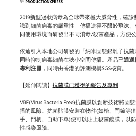
BY
PRODUCTIONXPRESS
2019新型冠狀病毒為全球帶來極大威脅性，確
識到細菌病毒的嚴重性。傳播途徑不限於飛沫、
同使用環境而研發出不同消毒/殺菌產品，方便公
依迪引入本地公司研發的「納米固態銀離子抗菌
同時抑制病毒細菌在狹小空間傳播。產品已
通過
專利注冊
，同時由香港的評測機構SGS核實。
【延伸閱讀】
抗菌膜已獲得的報告及專利
VBF(Virus Bacteria Free)抗菌膜以
播的風險。抗菌貼膜安裝在物件(如枱、門鐘等)
手、門柄、自助下單)便可以貼上殺菌鍍膜，以
性感染風險。