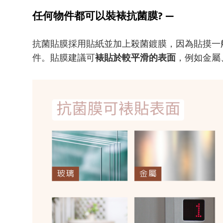
任何物件都可以裝裱抗菌膜? —
抗菌貼膜採用貼紙並加上殺菌鍍膜，因為貼摸一
件。貼膜建議可
裱貼於較平滑的表面
，例如金屬