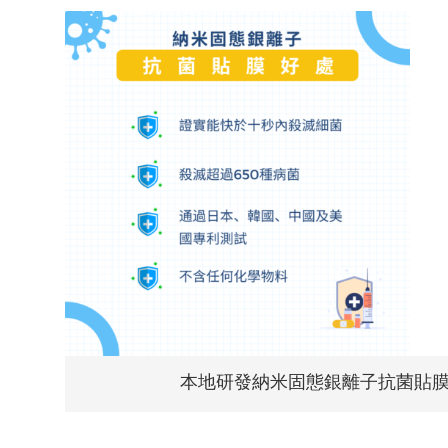
本地研發納米固態銀離子抗菌貼