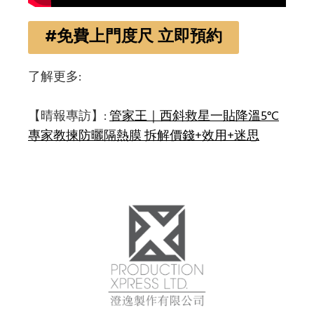
#免費上門度尺 立即預約
了解更多:
【晴報專訪】:
管家王｜西斜救星一貼降溫5°C
專家教揀防曬隔熱膜 拆解價錢+效用+迷思