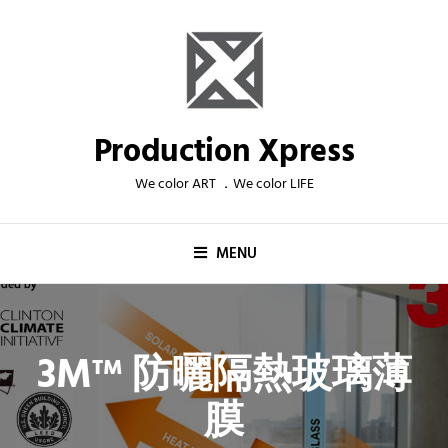
Production Xpress
We color ART ．We color LIFE
MENU
3M™ 防曬隔熱玻璃薄
膜