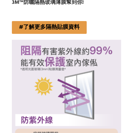
3M™防曬隔熱玻璃薄膜幫到你!
#了解更多隔熱貼膜資料