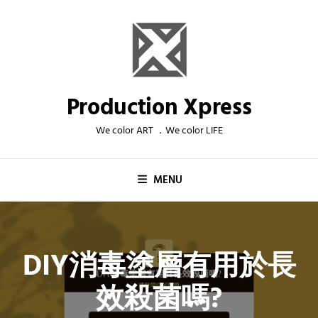
Skip
to
content
Production Xpress
We color ART ．We color LIFE
MENU
DIY消毒塗層有用於長
效殺菌嗎?