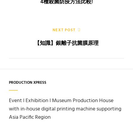
4種殺菌防疫方法比較!
NEXT POST
【知識】銀離子抗菌膜原理
PRODUCTION XPRESS
Event l Exhibition l Museum Production House
with in-house digital printing machine supporting
Asia Pacific Region